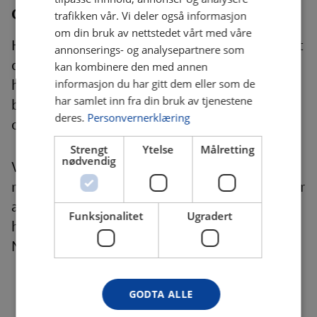
Oppgrader sikringsskapet med ny innmat
trafikken vår. Vi deler også informasjon
om din bruk av nettstedet vårt med våre
Har du behov for å oppgradere sikringsskapet
annonserings- og analysepartnere som
ditt? Vi går over og bytter all innmaten i
kan kombinere den med annen
henhold til gjeldende krav. Det vil si at vi kun
informasjon du har gitt dem eller som de
har samlet inn fra din bruk av tjenestene
benytter jordfeilbrytere og installerer
deres.
Personvernerklæring
overspenningsvern.
Strengt
Ytelse
Målretting
nødvendig
Vær obs på at automatsikringer tåler noe
mindre belastning enn skrusikringer. Det betyr
at dersom du har skrusikringer i dag, kan det
Funksjonalitet
Ugradert
hende vi må dele opp anlegget i flere kurser.
Noe som uansett vil bety bedre el-sikkerhet.
GODTA ALLE