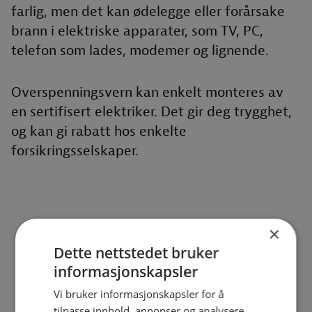
farlig, men det kan ødelegge eller forårsake
brann i elektriske apparater, som TV, PC,
telefon som lades, modemer og lignende.
Overspenningsvern kan enkelt monteres av
en sertifisert elektriker. Det gir deg trygghet,
og kan gi rabatt hos enkelte
forsikringsselskaper.
×
Dette nettstedet bruker
informasjonskapsler
Vi bruker informasjonskapsler for å
tilpasse innhold, annonser og analysere