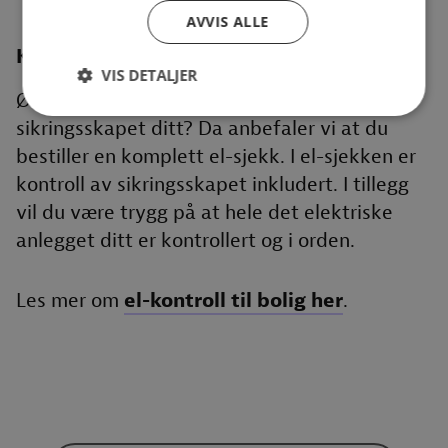
AVVIS ALLE
Kontroll av sikringsskapet ditt?
VIS DETALJER
Ønsker du at vi tar en gjennomgang av
sikringsskapet ditt? Da anbefaler vi at du
bestiller en komplett el-sjekk. I el-sjekken er
kontroll av sikringsskapet inkludert. I tillegg
vil du være trygg på at hele det elektriske
anlegget ditt er kontrollert og i orden.
Les mer om
el-kontroll til bolig her
.