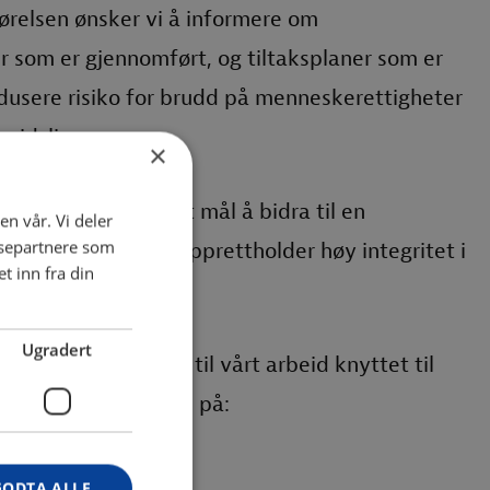
relsen ønsker vi å informere om
r som er gjennomført, og tiltaksplaner som er
edusere risiko for brudd på menneskerettigheter
eidsliv.
×
ørre konsern er vårt mål å bidra til en
en vår. Vi deler
ysepartnere som
sis, og sikre at vi opprettholder høy integritet i
 inn fra din
Ugradert
eller kommentarer til vårt arbeid knyttet til
an du kontakte oss på:
en@nimlas.no
GODTA ALLE