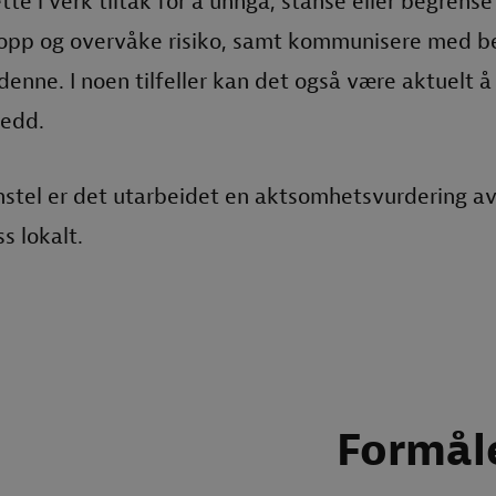
tte i verk tiltak for å unngå, stanse eller begrense
 opp og overvåke risiko, samt kommunisere med be
denne. I noen tilfeller kan det også være aktuelt 
jedd.
stel er det utarbeidet en aktsomhetsvurdering a
s lokalt.
Formål