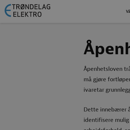
Vå
Åpenh
Åpenhetsloven tråd
må gjøre fortløp
ivaretar grunnle
Dette innebærer å
identifisere muli