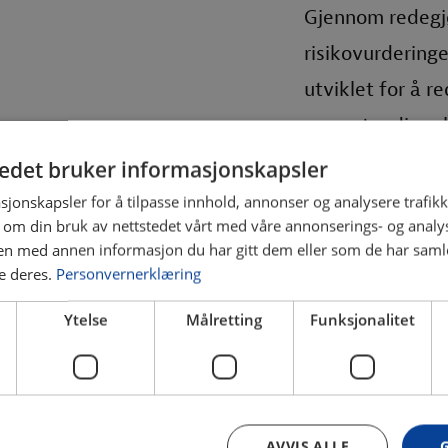
Gjennom redegjø
risikovurderinge
utviklet for å r
og anstendig arb
tedet bruker informasjonskapsler
Som del av et st
sjonskapsler for å tilpasse innhold, annonser og analysere trafikk
 om din bruk av nettstedet vårt med våre annonserings- og anal
bærekraftig prak
n med annen informasjon du har gitt dem eller som de har samlet
vårt arbeid.
e deres.
Personvernerklæring
Ytelse
Målretting
Funksjonalitet
Har du spørsmål 
Åpenhetsloven k
aapenhetslov
AVVIS ALLE