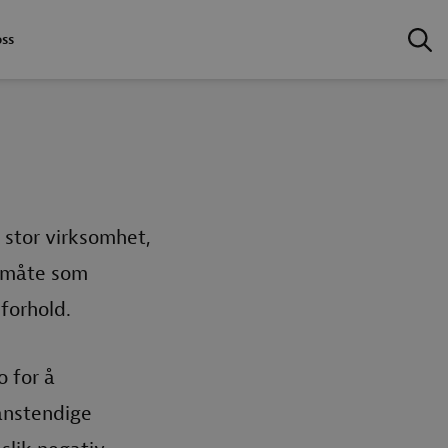
oss
n stor virksomhet,
n måte som
forhold.
o for å
anstendige