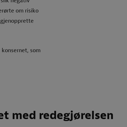
 slik negativ
rørte om risiko
å gjenopprette
v konsernet, som
et med redegjørelsen