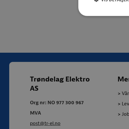
Trøndelag Elektro
Me
AS
>
Vår
Org nr: NO 977 300 967
>
Le
MVA
>
Job
post@tr-el.no