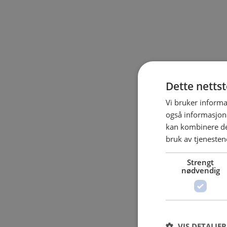
Dette netts
Vi bruker informa
også informasjon
kan kombinere de
bruk av tjenesten
Strengt
nødvendig
VIS DETALJER