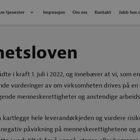
re tjenester
Inspirasjon
Om oss
Kontakt
Jobb hos 
etsloven
te i kraft 1. juli i 2022, og innebærer at vi, som e
ende vurderinger av om virksomheten drives på e
ggende menneskerettigheter og anstendige arbeids
 kartlegge hele leverandørkjeden og vurdere risik
g negativ påvirkning på menneskerettighetene og 