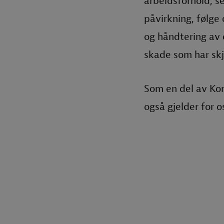
arbeidsforhold, se
påvirkning, følge
og håndtering av 
skade som har sk
Som en del av Kon
også gjelder for os