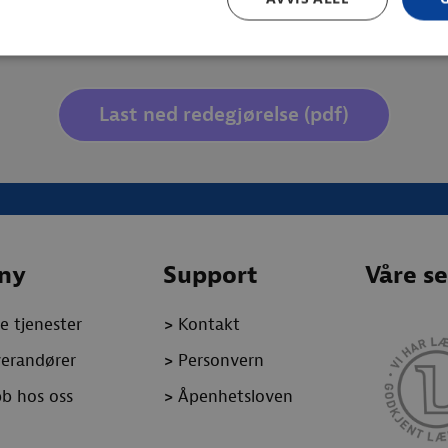
Last ned redegjørelse (pdf)
ny
Support
Våre se
e tjenester
>
Kontakt
verandører
>
Personvern
b hos oss
>
Åpenhetsloven